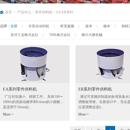
首页
>
产品中心
>
零件供料机
>
EA/ER系列
品牌：
全部
|
丰田自动织机
|
昕芙旎雅
|
坂本
|
椿本
|
旭精
东洋工业株式会社
|
THK株式会社
|
柳川大桥机械
EA系列零件供料机
ER系列零件供料机
广泛对应微小、精密工件。 具有100〜
通过可变频控制器的标准装备从
180Hz的高振动频率和0.6mm的小振幅，
调整板弹簧。在新设计中，无论
是适用于10mm以...
位置调整还是b...
More +
More +