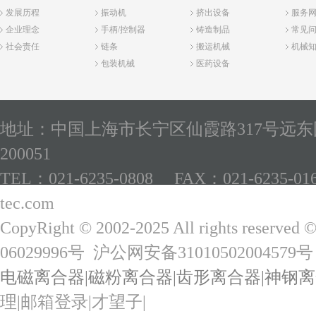
发展历程
振动机
挤出设备
服务
企业理念
手柄/控制器
铸造制品
常见
社会责任
链条
搬运机械
机械
包装机械
医药设备
地址：中国上海市长宁区仙霞路317号远东国
200051
TEL：021-6235-0808 FAX：021-6235-01
tec.com
CopyRight © 2002-2025 All rights reserved 
06029996号
沪公网安备31010502004579号
电磁离合器
|
磁粉离合器
|
齿形离合器
|
神钢离
理
|
邮箱登录
|
才望子
|